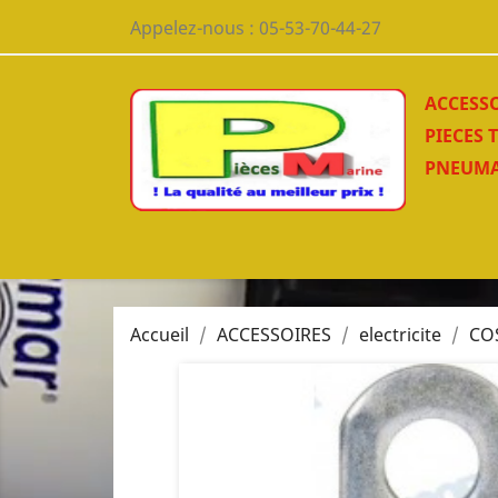
Appelez-nous :
05-53-70-44-27
ACCESS
PIECES 
PNEUMA
Accueil
ACCESSOIRES
electricite
COS