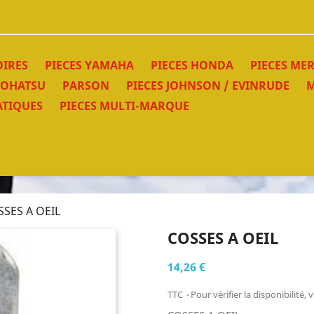
OIRES
PIECES YAMAHA
PIECES HONDA
PIECES ME
TOHATSU
PARSON
PIECES JOHNSON / EVINRUDE
M
TIQUES
PIECES MULTI-MARQUE
SES A OEIL
COSSES A OEIL
14,26 €
TTC
Pour vérifier la disponibilit