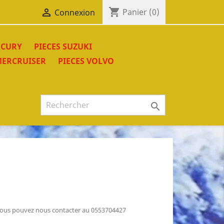
shopping_cart

Panier
(0)
Connexion
RCURY
PIECES SUZUKI
ERCRUISER
PIECES VOLVO

é, vous pouvez nous contacter au 0553704427